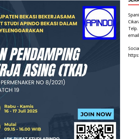
Spani
Cikar
Telp.
email
Socia
http