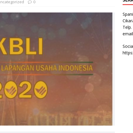
ncategorized
0
Spani
Cikar
Telp.
email
Socia
http