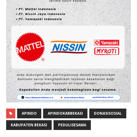
APINDO
APINDOKABBEKASI
DONASISOSIAL
KABUPATEN BEKASI
PEDULISESAMA